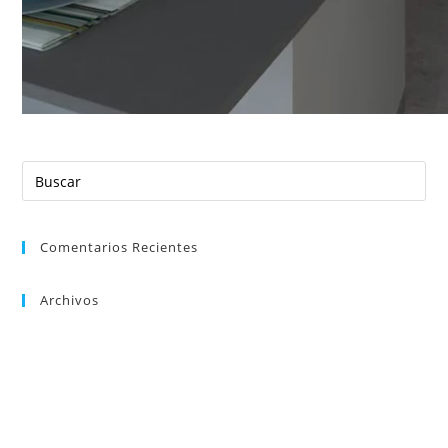
Buscar
en
esta
web
Comentarios Recientes
Archivos
Categorías
No hay categorías