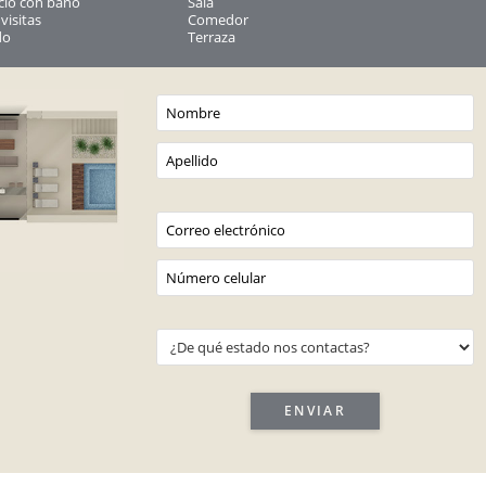
icio con baño
Sala
visitas
Comedor
do
Terraza