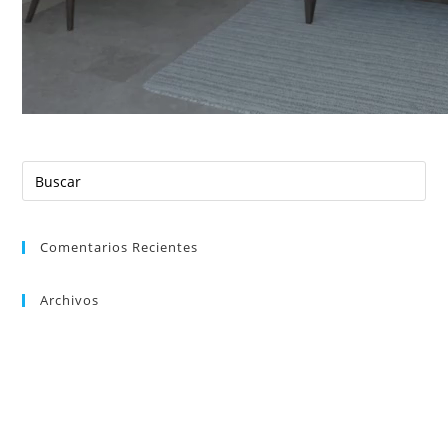
Buscar
en
esta
web
Comentarios Recientes
Archivos
Categorías
No hay categorías